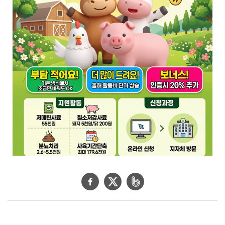
제
공
합
니
다
.
페
트
네
이
위
이
스
터
버