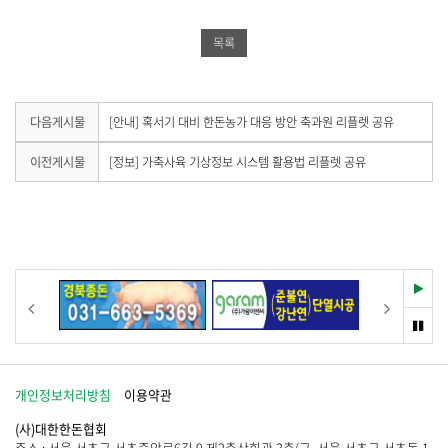
북
공
밴
공
유
드
목록
유
하
공
하
기
유
기
하
다
다음게시물
[안내] 혹서기 대비 한돈농가 대응 방안 축과원 리플렛 공유
음
기
게
이
이전게시물
[정보] 가축사육 기상정보 시스템 활용법 리플렛 공유
시
전
물
게
이
시
없
물
습
이
니
없
다
습
재
이전
다음
.
니
생
다
멈
.
춤
개인정보처리방침
이용약관
(사)대한한돈협회
주소 : 서울 서초구 서초중앙로6길 9 제2축산회관 3층(구. 서울 서초구 서초동 1