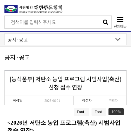
검
검
색
전체메뉴
색
상
단
모
공지·공고
바
일
[농식품부] 저탄소 농업 프로그램 시범사업(축산)
메
신청 접수 연장
뉴
작성일
작성자
2026-06-01
관리자
게
100
Font+
Font-
시
물
<2026
년 저탄소 농업 프로그램
(
축산
)
시범사업
상
접수 연장
>