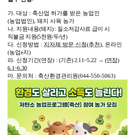
세
보
기
가
.
대상
:
축산업 허가를 받은 농업인
로
(
농업법인
),
돼지 사육 농가
제
나
.
지원내용
(
돼지
) :
질소저감사료 급이 시
목
,
직불금 지원
(5
천원
/
두
/
년
)
작
다
.
신청방법
:
지자체 방문 신청
(
추천
)
,
온라인
성
(
농업
e
지
)
일
라
.
신청기간(연장)
:
(기존) 2.11~5.22 →
(연장)
,
작
6.1~6.30
성
마
.
문의처
:
축산환경관리원
(044-550-5063)
자
,
첨
부
파
일
,
내
용
을