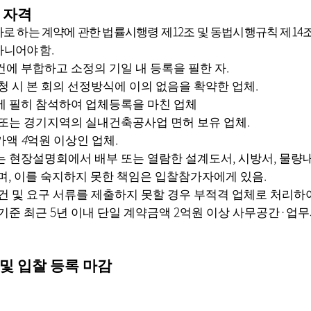
 자격
12
14
로 하는 계약에 관한 법률시행령 제
조 및 동법시행규칙 제
.
아니어야 함
.
에 부합하고 소정의 기일 내 등록을 필한 자
.
청 시 본 회의 선정방식에 이의 없음을 확약한 업체
 필히 참석하여 업체등록을 마친 업체
.
또는 경기지역의 실내건축공사업 면허 보유 업체
4
.
가액
억원 이상인 업체
,
,
 현장설명회에서 배부 또는 열람한 설계도서
시방서
물량내
,
.
며
이를 숙지하지 못한 책임은 입찰참가자에게 있음
건 및 요구 서류를 제출하지 못할 경우 부적격 업체로 처리하여
5
2
·
기준 최근
년 이내 단일 계약금액
억원 이상 사무공간
업무
및 입찰 등록 마감