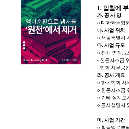
작
1.
입찰에 부
성
가
.
공 사 명
일
○
대한한돈협회
,
나
.
사업 위치
작
○
서울특별시 
성
다
.
사업 규모
자
: 2
○
전체 면적
,
첨
-
한돈자조금 
부
-
협회 사무공
파
라
.
공사 개요
일
○
한돈협회 사
,
○
한돈자조금 
내
○
기타 설계도서
용
○
공사설명서 
을
제
마
.
사업 기간
공
○
착공일로부터