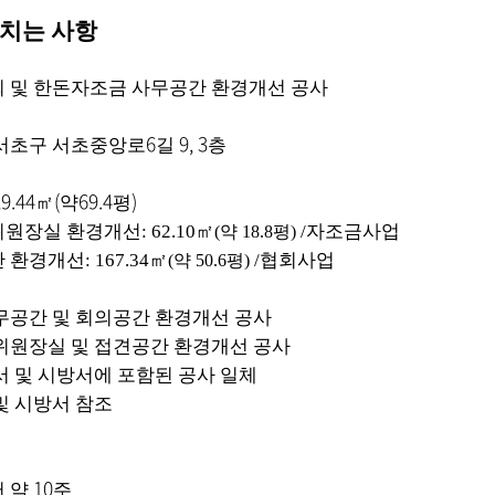
치는 사항
 및 한돈자조금 사무공간 환경개선 공사
6
9, 3
서초구 서초중앙로
길
층
29.44
(
69.4
)
㎡
약
평
위원장실 환경개선
: 62.10
㎡
/
자조금사업
(
약
18.8
평
)
간 환경개선
: 167.34
㎡
/
협회사업
(
약
50.6
평
)
무공간 및 회의공간 환경개선 공사
위원장실 및 접견공간 환경개선 공사
 및 시방서에 포함된 공사 일체
및 시방서 참조
10
 약
주