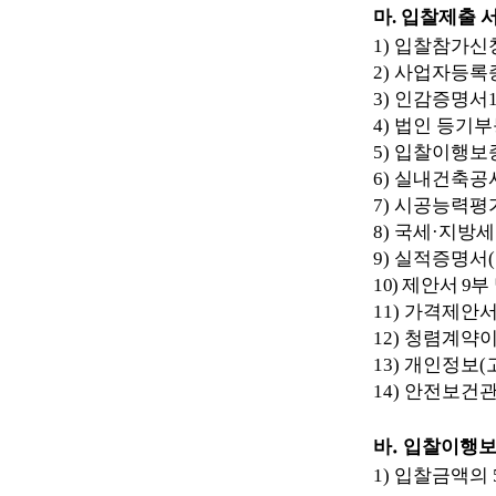
마
.
입찰제출 
1)
입찰참가신
2)
사업자등록
3)
인감증명서
4)
법인 등기
5)
입찰이행보
6)
실내건축공
7)
시공능력평
8)
국세
·
지방세
9)
실적증명서
(
10)
제안서
9
부
11)
가격제안서
12)
청렴계약이
13)
개인정보
(
14)
안전보건
.
바
입찰이행
1)
입찰금액의