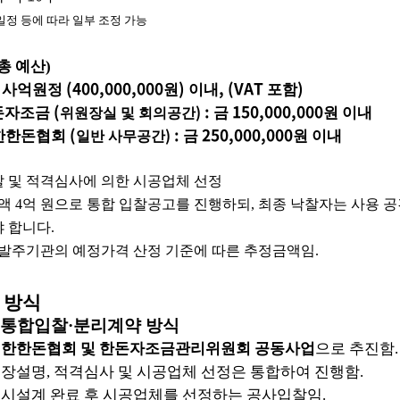
일정 등에 따라 일부 조정 가능
총 예산
)
(400,000,000
)
, (VAT
)
 사억원정
원
이내
포함
(
:
150,000,000
)
돈자조금
금
원 이내
위원장실 및 회의공간
(
:
250,000,000
)
한한돈협회
금
원 이내
일반 사무공간
 및 적격심사에 의한 시공업체 선정
총액
4
억 원으로 통합 입찰공고를 진행하되
,
최종 낙찰자는 사용 공
야 합니다
.
 발주기관의 예정가격 산정 기준에 따른 추정금액임
.
 방식
통합입찰
·
분리계약 방식
한한돈협회 및 한돈자조금관리위원회 공동사업
으로 추진함
.
현장설명
,
적격심사 및 시공업체 선정은 통합하여 진행함
.
실시설계 완료 후 시공업체를 선정하는 공사입찰임
.