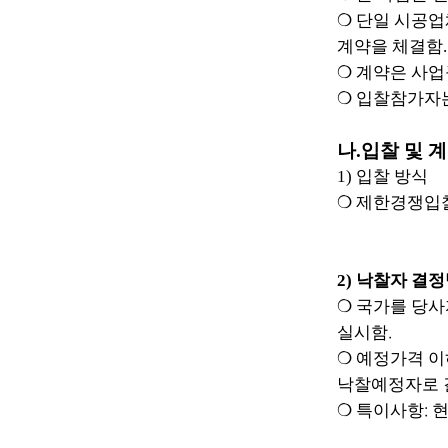
❍
단일 시공업
계약을 체결함
.
❍
계약은 사
❍
입찰참가자는
나
.
입찰 및 
1)
입찰 방식
❍
제한경쟁입
2)
낙찰자 결
❍
국가를 당사
.
실시함
❍
예정가격 이
낙찰예정자로 
:
❍
특이사항
현