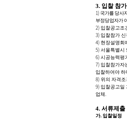
3.
입찰 참가
1)
국가를 당사자
부정당업자가 
2)
입찰공고조건
3)
입찰참가 신
4)
현장설명회에
5)
서울특별시 
6)
시공능력평
7)
입찰참가자는
입찰하여야 하
8)
위의 자격조
9)
입찰공고일 
.
업체
4.
서류제출 
가
.
입찰일정