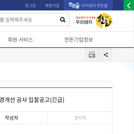
로그인
회원가입
우리돼지 한돈몰
우
검
검
측
색
광
색
고
회원 서비스
한돈기업정보
배
프
너
공
린
유
열
터
기
경개선 공사 입찰공고(긴급)
작성자
관리자