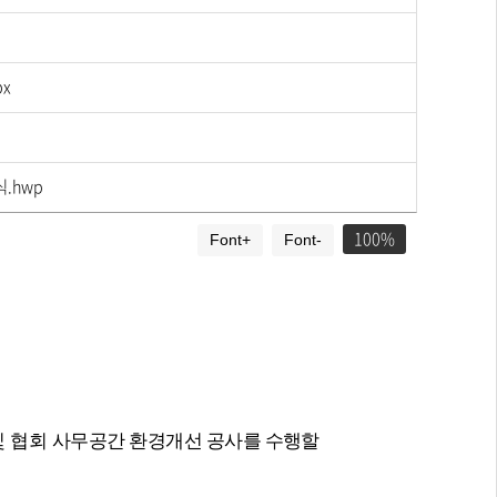
x
.hwp
100
Font+
Font-
및 협회
사무공간 환경개선 공사를 수행할