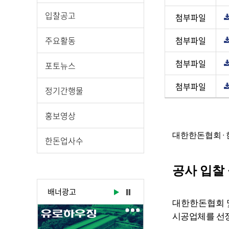
입찰공고
첨부파일
주요활동
첨부파일
첨부파일
포토뉴스
첨부파일
정기간행물
게
홍보영상
시
물
·
대한한돈협회
한돈업사수
상
세
보
공사 입찰
기
로
배너광고
제
대한한돈협회 
목
시공업체를 선
,