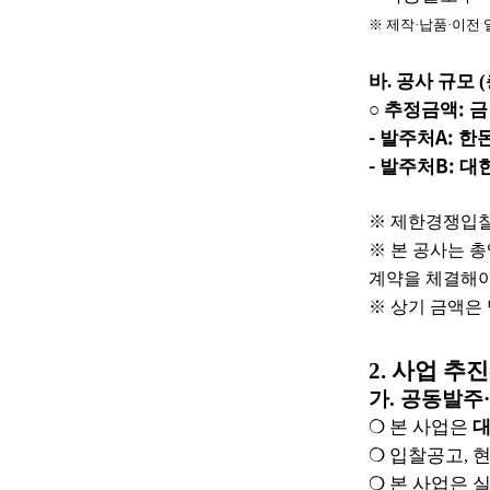
합
니
※
제작
·
납품
·
이전 
다
.
바
.
공사 규모
(
:
○
추정금액
금
-
A:
발주처
한
-
B:
발주처
대
※
제한경쟁입찰
※
본 공사는 
계약을 체결해
※
상기 금액은
2.
사업 추진
가
.
공동발주
·
❍
본 사업은
대
❍
입찰공고
,
❍
본 사업은 