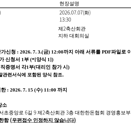
현장설명
)
2026.07.07(
)
화
13:30
2
제
축산회관
지하 대회의실
참가신청
: 2026. 7. 3.(
금
) 12:00
까지 아래 서류를
PDF
파일로 
가 신청서
1
부
(*[
양식
1])
재직증명서 각
1
부
(
대리인 참가 시
)
.
찰관련서식에 포함된 양식 참조
기한
:
2026. 7. 15 (
수
) 11:00
까지
장소
6
9
2
3
 서초중앙로
길
제
축산회관
층 대한한돈협회 경영홍보부
(
)
 한함
우편접수 인정하지 않습니다