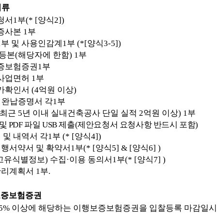
서류
청서
1
부
(* [
양식
2])
증사본
1
부
1
부 및 사용인감계
1
부
(*[
양식
3-5])
부등본
(
해당자에 한함
) 1
부
증보험증권
1
부
사업면허
1
부
가확인서
(4
억원 이상
)
 완납증명서 각
1
부
최근
5
년 이내 실내건축공사 단일 실적
2
억원 이상
) 1
부
 및
PDF
파일
USB
제출
(
제안요청서 요청사항 반드시 포함
)
 및 내역서 각
1
부
(* [
양식
4])
행서약서 및 확약서
1
부
(* [
양식
5] & [
양식
6] )
고유식별정보
)
수집
·
이용 동의서
1
부
(* [
양식
7] )
관리계획서
1
부
.
보증보험증권
5%
이상에 해당하는 이행보증보험증권을 입찰등록 마감일시