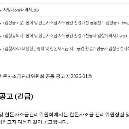
운
로
시방서&공내역서.zip
드
다
운
로
(입찰공고문) 협회 및 한돈자조금 사무공간 환경개선 공동발주 입찰공고.hwp
드
다
운
로
(입찰유의서) 협회 및 한돈자조금 사무공간 환경개선공사 입찰유의서.hwpx
드
다
운
로
(입찰서식) 대한한돈협회 및 한돈자조금 사무공간 환경개선공사 입찰관련서식
드
다
운
로
드
2026-01
한돈자조금관리위원회 공동 공고 제
호
 공고
(
긴급
)
및 한돈자조금관리위원회에서는 한돈자조금 관리위원장실 
정하고자 다음과 같이 공고합니다
.