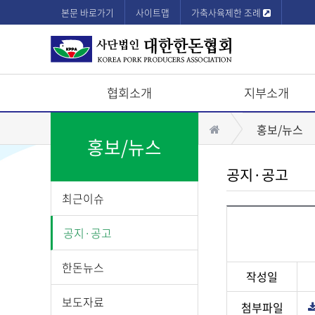
본문 바로가기
사이트맵
가축사육제한 조례
협회소개
지부소개
상
홈
홍보/뉴스
단
홍보/뉴스
모
공지·공고
바
최근이슈
일
메
공지·공고
뉴
한돈뉴스
작성일
보도자료
첨부파일