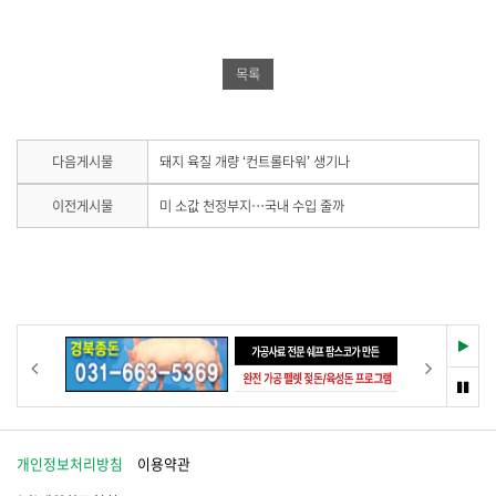
북
공
밴
공
유
드
목록
유
하
공
하
기
유
기
하
다
다음게시물
돼지 육질 개량 ‘컨트롤타워’ 생기나
음
기
게
이
이전게시물
미 소값 천정부지…국내 수입 줄까
시
전
물
게
이
시
없
물
습
이
니
없
다
습
재
이전
다음
.
니
생
다
멈
.
춤
개인정보처리방침
이용약관