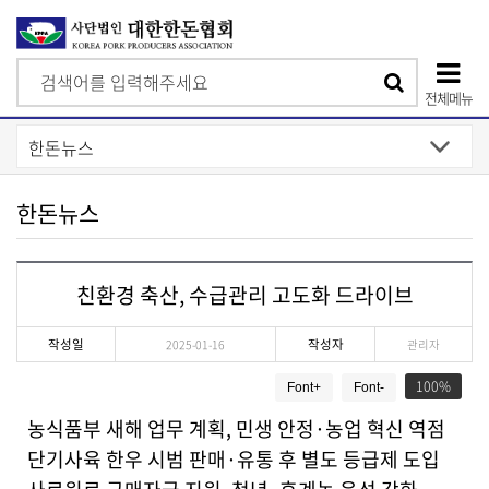
검
검
색
전체메뉴
색
상
단
모
한돈뉴스
바
일
친환경 축산, 수급관리 고도화 드라이브
메
뉴
작성일
작성자
2025-01-16
관리자
게
100
Font+
Font-
시
물
농식품부 새해 업무 계획, 민생 안정·농업 혁신 역점
상
단기사육 한우 시범 판매·유통 후 별도 등급제 도입
세
보