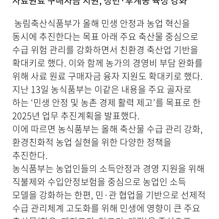
사료원료 구매자금 지원, 청년·후계농 육성 강화
기
로
농림축산식품부가 올해 민생 안정과 농업 혁신을
제
동시에 추진한다는 목표 아래 주요 축산물 중심으로
목
,
수급 위험 관리를 강화하면서 친환경 축산업 기반을
작
확대키로 했다. 이와 함께 농가의 경영비 부담 완화를
성
위해 사료 원료 구매자금 융자 지원도 확대키로 했다.
일
,
지난 13일 농식품부는 이같은 내용을 주요 골자로
작
하는 ‘민생 안정 및 농촌 경제 활력 제고’를 목표로 한
성
자
2025년 업무 추진계획을 발표했다.
,
이에 따르면 농식품부는 올해 축산물 수급 관리 강화,
첨
환경친화적 농업 실현을 위한 다양한 정책을
부
파
추진한다.
일
농식품부는 농업인들의 소득안정과 경영 지원을 위해
,
직불제와 수입안정보험을 중심으로 농업인 소득
내
용
모델을 강화하는 한편, 민·관 협업을 기반으로 선제적
을
수급 관리체계 고도화를 위해 민생에 영향이 큰 주요
제