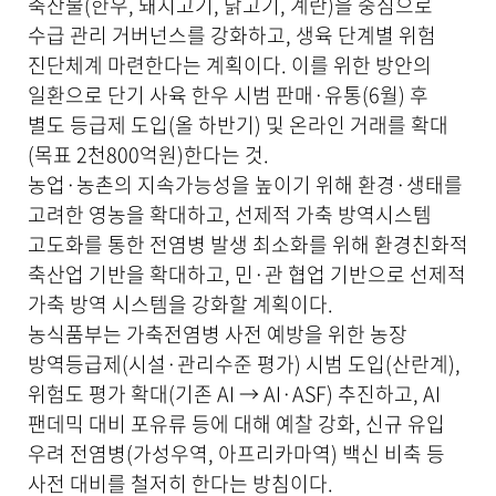
축산물(한우, 돼지고기, 닭고기, 계란)을 중심으로
공
합
수급 관리 거버넌스를 강화하고, 생육 단계별 위험
니
진단체계 마련한다는 계획이다. 이를 위한 방안의
다
일환으로 단기 사육 한우 시범 판매·유통(6월) 후
.
별도 등급제 도입(올 하반기) 및 온라인 거래를 확대
(목표 2천800억원)한다는 것.
농업·농촌의 지속가능성을 높이기 위해 환경·생태를
고려한 영농을 확대하고, 선제적 가축 방역시스템
고도화를 통한 전염병 발생 최소화를 위해 환경친화적
축산업 기반을 확대하고, 민·관 협업 기반으로 선제적
가축 방역 시스템을 강화할 계획이다.
농식품부는 가축전염병 사전 예방을 위한 농장
방역등급제(시설·관리수준 평가) 시범 도입(산란계),
위험도 평가 확대(기존 AI → AI·ASF) 추진하고, AI
팬데믹 대비 포유류 등에 대해 예찰 강화, 신규 유입
우려 전염병(가성우역, 아프리카마역) 백신 비축 등
사전 대비를 철저히 한다는 방침이다.