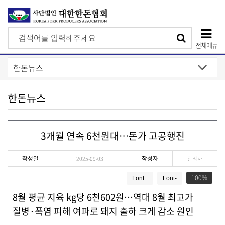
검
검
색
전체메뉴
색
상
단
모
한돈뉴스
바
일
3개월 연속 6천원대…돈가 고공행진
메
뉴
작성일
작성자
2025-09-03
관리자
게
100
Font+
Font-
시
물
8월 평균 지육 kg당 6천602원…역대 8월 최고가
상
질병·폭염 피해 여파로 돼지 출하 크게 감소 원인
세
보