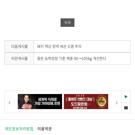
스
터
버
북
공
밴
공
유
드
목록
유
하
공
하
기
유
기
하
다
다음게시물
돼지 액상 정액 세균 오염 주의
음
기
게
이
이전게시물
종돈 능력검정 기준 체중 90→105kg 개선한다
시
전
물
게
이
시
없
물
습
이
니
없
다
습
재
이전
다음
.
니
생
다
멈
.
춤
개인정보처리방침
이용약관