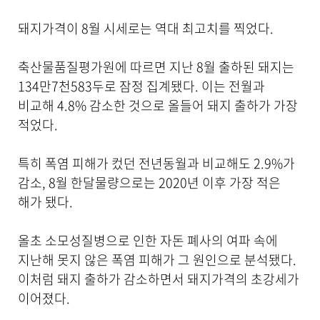
기
로
돼지가격이 8월 시세로는 역대 최고치를 찍었다.
제
목
축산물품질평가원에 따르면 지난 8월 출하된 돼지는
,
작
134만7천583두로 잠정 집계됐다. 이는 전월과
성
비교해 4.8% 감소한 것으로 올들어 돼지 출하가 가장
일
적었다.
,
작
성
특히 폭염 피해가 컸던 전년동월과 비교해도 2.9%가
자
감소, 8월 한달물량으로는 2020년 이후 가장 적은
,
첨
해가 됐다.
부
파
일
올초 소모성질병으로 인한 자돈 폐사의 여파 속에
,
지난해 못지 않은 폭염 피해가 그 원인으로 분석됐다.
내
이처럼 돼지 출하가 감소하면서 돼지가격의 초강세가
용
을
이어졌다.
제