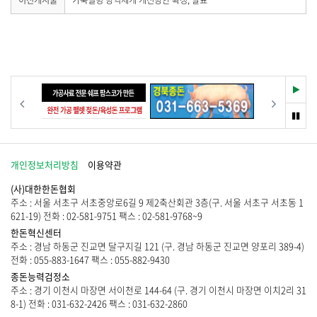
이전게시물
가축질병 방역체개 개선방안 확정, 발표
제
물
전
이
공
게
없
합
시
습
물
니
니
이
다
다
없
.
.
습
재
이전
다음
니
생
다
멈
.
춤
개인정보처리방침
이용약관
(사)대한한돈협회
주소 : 서울 서초구 서초중앙로6길 9 제2축산회관 3층(구. 서울 서초구 서초동 1
621-19) 전화 : 02-581-9751 팩스 : 02-581-9768~9
한돈혁신센터
주소 : 경남 하동군 진교면 달구지길 121 (구. 경남 하동군 진교면 양포리 389-4)
전화 : 055-883-1647 팩스 : 055-882-9430
종돈능력검정소
주소 : 경기 이천시 마장면 서이천로 144-64 (구. 경기 이천시 마장면 이치2리 31
8-1) 전화 : 031-632-2426 팩스 : 031-632-2860