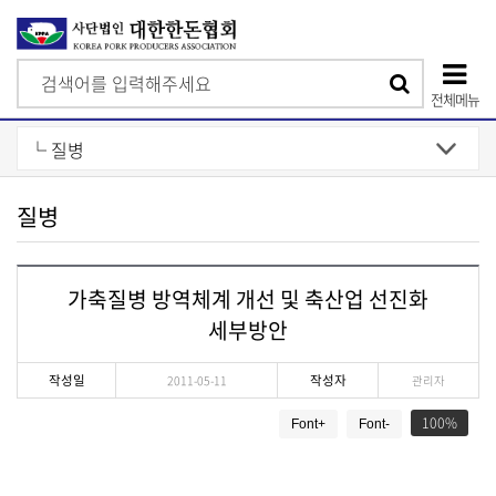
검
검
색
전체메뉴
색
상
단
모
질병
바
일
가축질병 방역체계 개선 및 축산업 선진화
메
세부방안
뉴
작성일
작성자
2011-05-11
관리자
게
100
Font+
Font-
시
물
상