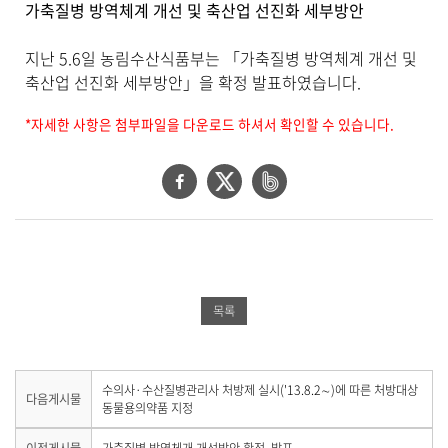
세
가축질병 방역체계 개선 및 축산업 선진화 세부방안
보
기
지난 5.6일 농림수산식품부는 「가축질병 방역체계 개선 및
로
축산업 선진화 세부방안」을 확정 발표하였습니다.
제
목
,
*자세한 사항은 첨부파일을 다운로드 하셔서 확인할 수 있습니다.
작
성
페
트
네
일
,
이
위
이
작
스
터
버
성
자
북
공
밴
,
공
유
드
첨
목록
부
유
하
공
파
하
기
유
일
,
기
하
다
수의사·수산질병관리사 처방제 실시('13.8.2∼)에 따른 처방대상
다음게시물
내
음
동물용의약품 지정
기
용
게
을
시
이