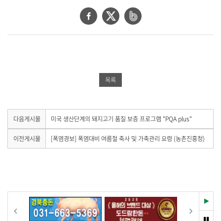
세
보
페
트
네
기
이
위
이
로
제
스
터
버
목
북
공
밴
,
작
공
유
드
목록
성
유
하
공
일
,
하
기
유
작
기
하
다
다음게시물
미국 생산단계의 돼지고기 품질 보증 프로그램 "PQA plus"
성
음
자
기
게
이
이전게시물
[폭염경보] 폭염대비 여름철 축사 및 가축관리 요령 (농촌진흥청)
,
시
전
첨
물
게
부
이
시
파
없
물
습
일
이
니
,
없
다
습
재
내
이전
다음
.
니
생
용
다
멈