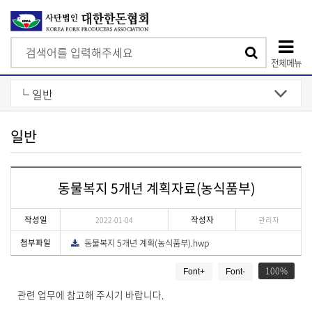
검
검
색
전체메뉴
색
상
단
모
일반
바
일
동물복지 5개년 계획자료(농식품부)
메
뉴
작성일
작성자
2022-01-04
관리자
첨부파일
동물복지 5개년 계획(농식품부).hwp
다
운
게
로
드
100
Font+
Font-
시
물
관련 업무에 참고해 주시기 바랍니다.
상