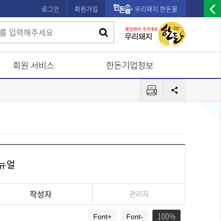
로그인
회원가입
우리돼지 한돈몰
우
검
검
측
색
광
색
고
회원 서비스
한돈기업정보
배
프
너
공
린
유
열
터
기
뉴얼
작성자
관리자
100
Font+
Font-