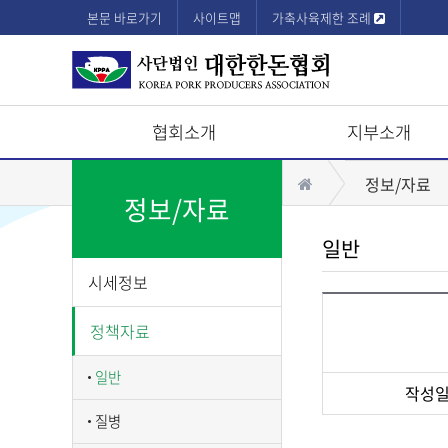
본문 바로가기
사이트맵
가축사육제한 조례
협회소개
지부소개
상
홈
정보/자료
단
정보/자료
모
일반
바
시세정보
일
메
정책자료
뉴
일반
작성
질병
게