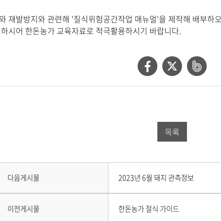
와 재발방지와 관련해 '질식위험공간작업 매뉴얼'을 제작해 배부하
고하시어 한돈농가 교육자료로 적극활용하시기 바랍니다.
페
트
네
이
위
이
스
터
버
북
공
밴
목록
공
유
드
유
하
공
하
기
유
다
다음게시물
2023년 6월 돼지 관측정보
음
기
하
게
시
이
기
이전게시물
한돈농가 절식 가이드
물
전