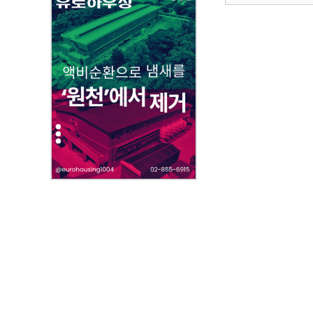
부
파
일
,
내
용
을
제
공
합
니
다
.