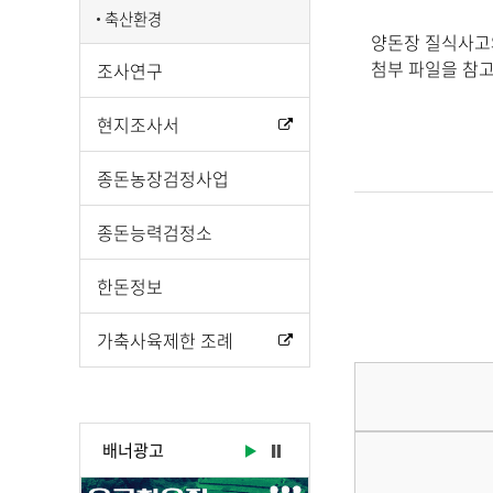
시
축산환경
물
양돈장 질식사고
상
첨부 파일을 참
조사연구
세
보
현지조사서
기
로
종돈농장검정사업
제
목
종돈능력검정소
,
작
한돈정보
성
일
가축사육제한 조례
,
작
성
자
배너광고
,
첨