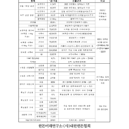
기
로
제
목
,
작
성
일
,
작
성
자
,
첨
부
파
일
,
내
용
을
제