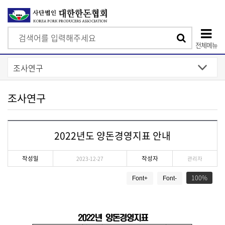
검
검
색
전체메뉴
색
상
단
모
조사연구
바
일
2022년도 양돈경영지표 안내
메
뉴
작성일
작성자
2023-12-27
관리자
게
100
Font+
Font-
시
물
상
세
보