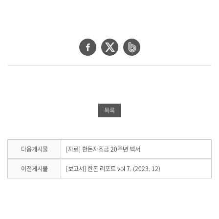
공
합
니
다
.
페
트
네
이
위
이
스
터
버
북
공
밴
공
유
드
목록
유
하
공
하
기
유
기
하
다
다음게시물
[자료] 한돈자조금 20주년 백서
음
기
게
이
이전게시물
[보고서] 한돈 리포트 vol 7. (2023. 12)
시
전
물
게
이
시
없
물
습
이