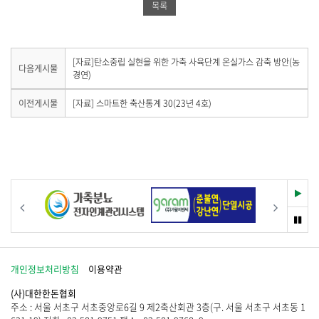
목록
유
하
공
하
기
유
기
하
다
[자료]탄소중립 실현을 위한 가축 사육단계 온실가스 감축 방안(농
다음게시물
음
경연)
기
게
시
이
이전게시물
[자료] 스마트한 축산통계 30(23년 4호)
물
전
이
게
없
시
습
물
니
이
다
없
.
습
재
이전
다음
니
생
다
멈
.
춤
개인정보처리방침
이용약관
(사)대한한돈협회
주소 : 서울 서초구 서초중앙로6길 9 제2축산회관 3층(구. 서울 서초구 서초동 1