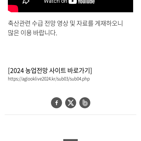
,
내
용
을
축산관련 수급 전망 영상 및 자료를 게재하오니
제
많은 이용 바랍니다.
공
합
니
다
.
[2024 농업전망 사이트 바로가기]
https://aglooklive2024.kr/sub03/sub04.php
페
트
네
이
위
이
스
터
버
북
공
밴
공
유
드