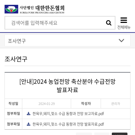
검
검
색
전체메뉴
색
상
단
모
조사연구
바
일
[안내]2024 농업전망 축산분야 수급전망
메
발표자료
뉴
작성일
작성자
2024-01-29
관리자
첨부파일
한육우,돼지,젖소 수급 동향과 전망 보고자료.pdf
다
운
로
첨부파일
한육우,돼지,젖소 수급 동향과 전망 발표자료.pdf
다
드
운
게
로