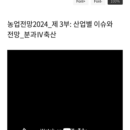
드
100
Font+
Font-
시
물
상
세
농업전망2024_제 3부: 산업별 이슈와
보
전망_분과Ⅳ축산
기
로
제
목
,
작
성
일
,
작
성
자
,
첨
부
파
일