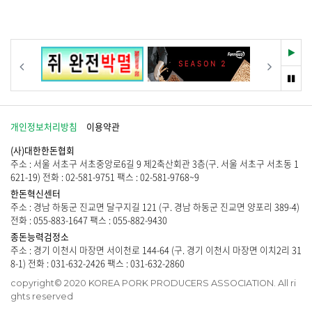
시
용
없
물
을
습
이
제
니
없
공
다
습
재
이전
다음
합
.
니
생
니
다
멈
다
.
춤
.
개인정보처리방침
이용약관
(사)대한한돈협회
주소 : 서울 서초구 서초중앙로6길 9 제2축산회관 3층(구. 서울 서초구 서초동 1
621-19) 전화 : 02-581-9751 팩스 : 02-581-9768~9
한돈혁신센터
주소 : 경남 하동군 진교면 달구지길 121 (구. 경남 하동군 진교면 양포리 389-4)
전화 : 055-883-1647 팩스 : 055-882-9430
종돈능력검정소
주소 : 경기 이천시 마장면 서이천로 144-64 (구. 경기 이천시 마장면 이치2리 31
8-1) 전화 : 031-632-2426 팩스 : 031-632-2860
copyright© 2020 KOREA PORK PRODUCERS ASSOCIATION. All ri
ghts reserved