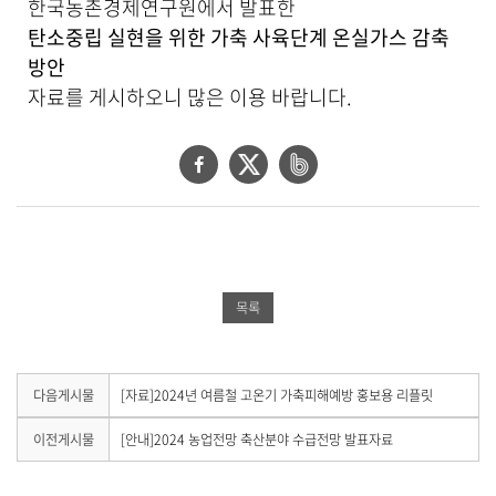
한국농촌경제연구원에서 발표한
상
탄소중립 실현을 위한 가축 사육단계 온실가스 감축
세
보
방안
기
자료를 게시하오니 많은 이용 바랍니다.
로
제
목
페
트
네
,
이
위
이
작
성
스
터
버
일
북
공
밴
,
작
공
유
드
성
목록
유
하
공
자
,
하
기
유
첨
기
하
부
다
다음게시물
[자료]2024년 여름철 고온기 가축피해예방 홍보용 리플릿
음
파
기
게
일
이
이전게시물
[안내]2024 농업전망 축산분야 수급전망 발표자료
시
전
,
물
게
내
이