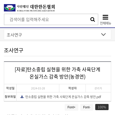
검
검
색
전체메뉴
색
상
단
모
조사연구
바
일
[자료]탄소중립 실현을 위한 가축 사육단계
메
온실가스 감축 방안(농경연)
뉴
작성일
작성자
2024-03-28
관리자
첨부파일
탄소중립 실현을 위한 가축 사육단계 온실가스 감축 방안.pdf
다
운
게
로
드
100
Font+
Font-
시
물