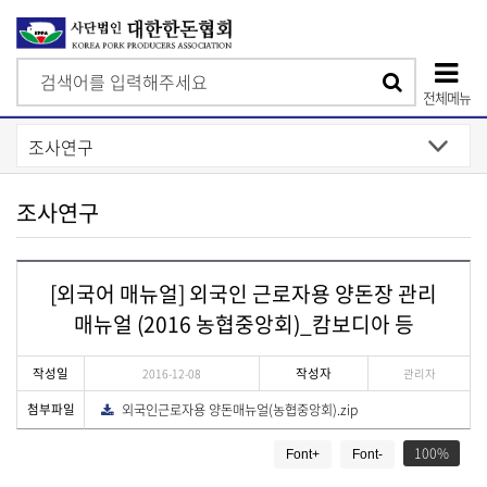
검
검
색
전체메뉴
색
상
단
모
조사연구
바
일
[외국어 매뉴얼] 외국인 근로자용 양돈장 관리
메
매뉴얼 (2016 농협중앙회)_캄보디아 등
뉴
작성일
작성자
2016-12-08
관리자
첨부파일
외국인근로자용 양돈매뉴얼(농협중앙회).zip
다
운
게
로
드
100
Font+
Font-
시
물