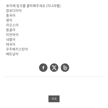
상
※아래 링크를 클릭해주세요 (각나라별)
세
캄보디아어
보
중국어
기
영어
로
라오스어
제
몽골어
목
미얀마어
,
네팔어
작
태국어
성
우주베키스탄어
일
베트남어
,
작
성
페
트
네
자
이
위
이
,
첨
스
터
버
부
북
공
밴
파
일
공
유
드
목록
,
유
하
공
내