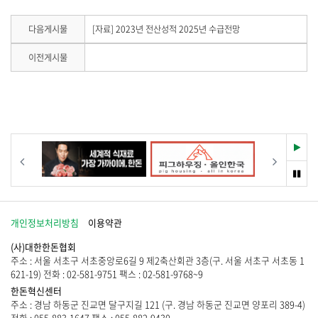
용
하
기
유
을
기
하
다
다음게시물
[자료] 2023년 전산성적 2025년 수급전망
제
음
공
기
게
이전게시물
합
이
시
니
전
물
게
다
이
시
.
없
물
습
이
니
없
다
재
이전
다음
습
.
생
니
멈
다
춤
.
개인정보처리방침
이용약관
(사)대한한돈협회
주소 : 서울 서초구 서초중앙로6길 9 제2축산회관 3층(구. 서울 서초구 서초동 1
621-19) 전화 : 02-581-9751 팩스 : 02-581-9768~9
한돈혁신센터
주소 : 경남 하동군 진교면 달구지길 121 (구. 경남 하동군 진교면 양포리 389-4)
전화 : 055-883-1647 팩스 : 055-882-9430