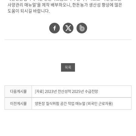
세
사양관리 매뉴얼'을 제작 배부하오니,
한돈농가 생산성 향상에 많은
보
도움이 되시길 바랍니다.
기
로
제
페
트
네
목
이
위
이
,
작
스
터
버
성
북
공
밴
일
,
공
유
드
목록
작
유
하
공
성
자
하
기
유
,
기
하
다
다음게시물
[자료] 2023년 전산성적 2025년 수급전망
첨
음
부
기
게
이
이전게시물
양돈장 질식위험 공간 작업 매뉴얼 (외국인 근로자용)
파
시
전
일
물
게
,
이
시
내
없
물
습
용
이
니