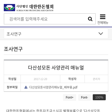
검
검
색
전체메뉴
색
상
단
모
조사연구
바
일
다산성모돈 사양관리 매뉴얼
메
뉴
작성일
작성자
2017-12-20
관리자
첨부파일
다산성모돈사양관리매뉴얼_배부용.pdf
다
운
게
로
드
100
Font+
Font-
시
물
상
대한한돈협회에서는 한돈자조금소식지 별책부록으로 '다산성모돈