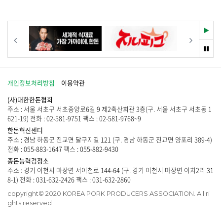
습
물
니
이
다
없
.
습
재
이전
다음
니
생
다
멈
.
춤
개인정보처리방침
이용약관
(사)대한한돈협회
주소 : 서울 서초구 서초중앙로6길 9 제2축산회관 3층(구. 서울 서초구 서초동 1
621-19) 전화 : 02-581-9751 팩스 : 02-581-9768~9
한돈혁신센터
주소 : 경남 하동군 진교면 달구지길 121 (구. 경남 하동군 진교면 양포리 389-4)
전화 : 055-883-1647 팩스 : 055-882-9430
종돈능력검정소
주소 : 경기 이천시 마장면 서이천로 144-64 (구. 경기 이천시 마장면 이치2리 31
8-1) 전화 : 031-632-2426 팩스 : 031-632-2860
copyright© 2020 KOREA PORK PRODUCERS ASSOCIATION. All ri
ghts reserved