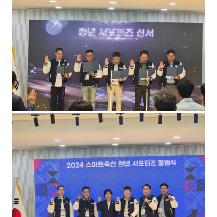
기
로
제
목
,
작
성
일
,
작
성
자
,
첨
부
파
일
,
내
용
을
제