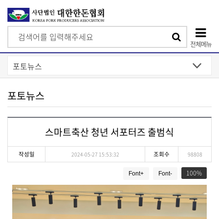
검
검
색
전체메뉴
색
상
단
모
포토뉴스
바
일
스마트축산 청년 서포터즈 출범식
메
뉴
작성일
조회수
2024-05-27 15:53:32
98808
게
100
Font+
Font-
시
물
상
세
보