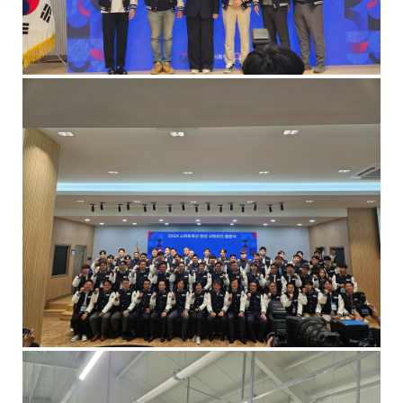
공
합
니
다
.