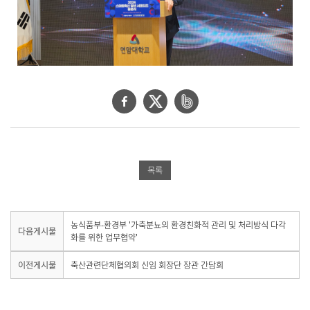
페
트
네
이
위
이
스
터
버
북
공
밴
목록
공
유
드
유
하
공
하
기
유
다
농식품부-환경부 '가축분뇨의 환경친화적 관리 및 처리방식 다각
다음게시물
음
화를 위한 업무협약'
기
하
게
시
이
기
이전게시물
축산관련단체협의회 신임 회장단 장관 간담회
물
전
이
게
없
시