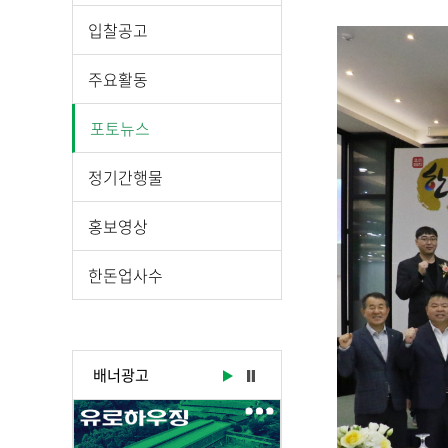
시
물
입찰공고
상
세
주요활동
보
기
포토뉴스
로
제
정기간행물
목
,
홍보영상
작
성
한돈업사수
일
,
작
성
배너광고
자
,
첨