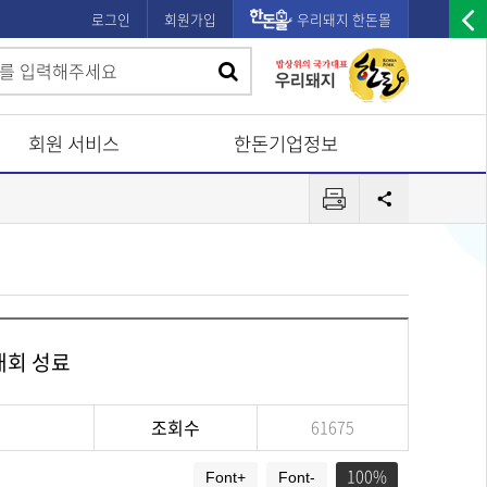
로그인
회원가입
우리돼지 한돈몰
우
검
검
측
색
광
색
고
회원 서비스
한돈기업정보
배
프
너
공
린
유
열
터
기
대회 성료
조회수
61675
100
Font+
Font-