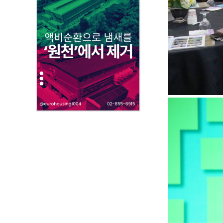
부
파
일
,
내
용
을
제
공
합
니
다
.