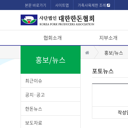
본문 바로가기
사이트맵
가축사육제한 조례
협회소개
지부소개
상
홈
홍보/뉴스
단
홍보/뉴스
모
포토뉴스
바
최근이슈
일
메
공지·공고
뉴
한돈뉴스
작성
게
보도자료