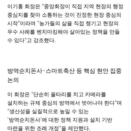
"
이기홍 회장은
중앙회장이 직접 지역 현장의 행정
중심지를 찾아 소통하는 것이 진정한 현장 중심의
"
"
시작
이라며
농가들의 삶을 직접 챙기고 현장의
우수 사례를 벤치마킹해야 살아있는 정책을 만들
"
.
수 있다
고 강조했다
·
방역순치돈사
스마트축산 등 핵심 현안 집중
논의
"
이 회장은
단순히 울타리를 치고 카메라를
"
설치하는 규제 중심의 방역에서 벗어나야 한다
며
"
생산성을 실질적으로 높일 수 있는
'
'
방역순치돈사
에 대한 정책 지원과 설치 기반
"
.
마련을 위한 조례 개정
을 제안했다