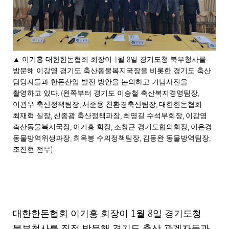
제
공
합
니
다
.
1
8
▲
이기홍 대한한돈협회 회장이
월
일 경기도청 북부청사를
방문해 이강영 경기도 축산동물복지국장을 비롯한 경기도 축산
담당자들과 한돈산업 발전 방안을 논의하고 기념사진을
. (
,
촬영하고 있다
왼쪽부터 경기도 이승철 축산복지경영팀장
,
,
이관우 축산정책팀장
서준용 친환경축산팀장
대한한돈협회
,
,
,
최재혁 실장
신종광 축산정책과장
최영길 수석부회장
이강영
,
,
,
축산동물복지국장
이기홍 회장
조창근 경기도협의회장
이은경
,
,
,
동물방역위생과장
최옥봉 수의정책팀장
김동완 동물방역팀장
)
조진현 전무
1
8
대한한돈협회 이기홍 회장이
월
일 경기도청
북부청사를 직접 방문해 경기도 축산 관계자들과