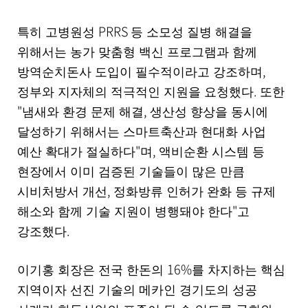
PRRS
특히 고병원성
등 소모성 질병 해결을
위해서는 농가 맞춤형 백신 프로그램과 함께
,
방역순치돈사 도입이 필수적이라고 강조하며
.
정부와 지자체의 적극적인 지원을 요청했다
또한
"
,
냄새와 환경 문제 해결
생산성 향상을 동시에
달성하기 위해서는 스마트축산과 현대화 사업
"
,
예산 확대가 절실하다
며
액비순환 시스템 등
현장에서 이미 검증된 기술들이 많은 만큼
,
시비처방서 개선
정화방류 인허가 완화 등 규제
"
해소와 함께 기술 지원이 병행돼야 한다
고
.
강조했다
16%
이기홍 회장은 전국 한돈의
를 차지하는 핵심
지역이자 선진 기술의 메카인 경기도의 성공