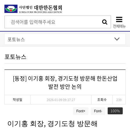
검
검
색
전체메뉴
색
상
단
모
포토뉴스
바
일
[동정] 이기홍 회장, 경기도청 방문해 한돈산업
메
발전 방안 논의
뉴
작성일
조회수
2026-01-09 09:37:27
239
게
100
Font+
Font-
시
물
,
이기홍 회장
경기도청 방문해
상