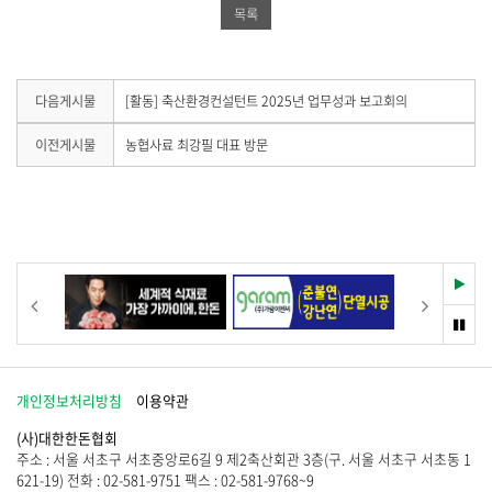
북
공
밴
목록
공
유
드
유
하
공
하
기
유
다
다음게시물
[활동] 축산환경컨설턴트 2025년 업무성과 보고회의
음
기
하
게
이
이전게시물
농협사료 최강필 대표 방문
시
전
기
물
게
이
시
없
물
습
이
니
없
다
습
재
이전
다음
.
니
생
다
멈
.
춤
개인정보처리방침
이용약관
(사)대한한돈협회
주소 : 서울 서초구 서초중앙로6길 9 제2축산회관 3층(구. 서울 서초구 서초동 1
621-19) 전화 : 02-581-9751 팩스 : 02-581-9768~9