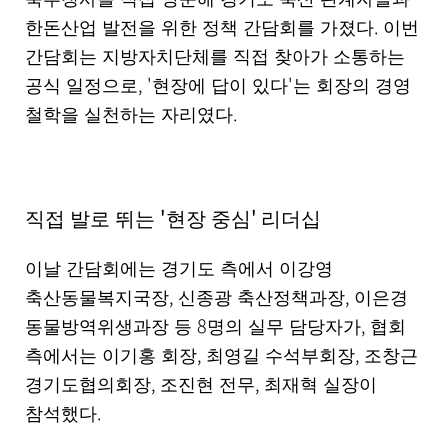
.
한돈산업 발전을 위한 정책 간담회를 가졌다
이번
간담회는 지방자치단체를 직접 찾아가 소통하는
, '
'
공식 일정으로
현장에 답이 있다
는 회장의 경영
.
철학을 실천하는 자리였다
'
'
직접 발로 뛰는
현장 중심
리더십
이날 간담회에는 경기도 측에서 이강영
,
,
축산동물복지국장
신종광 축산정책과장
이은경
8
,
동물방역위생과장 등
명의 실무 담당자가
협회
,
,
측에서는 이기홍 회장
최영길 수석부회장
조창근
,
,
경기도협의회장
조진현 전무
최재혁 실장이
.
참석했다