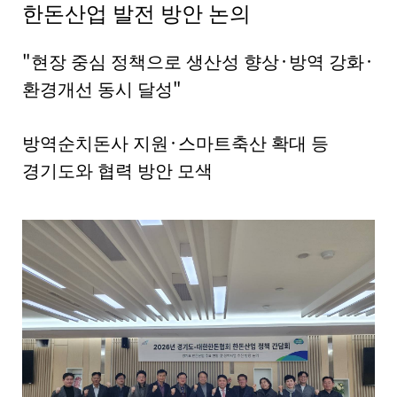
세
한돈산업 발전 방안 논의
보
기
로
"
·
·
현장 중심 정책으로 생산성 향상
방역 강화
제
"
환경개선 동시 달성
목
,
작
·
성
방역순치돈사 지원
스마트축산 확대 등
일
경기도와 협력 방안 모색
,
작
성
자
,
첨
부
파
일
,
내
용
을