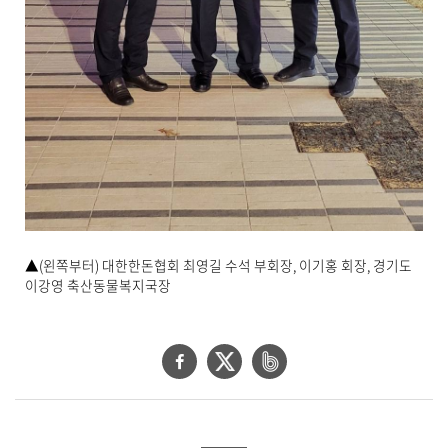
▲(왼쪽부터) 대한한돈협회 최영길 수석 부회장, 이기홍 회장, 경기도
이강영 축산동물복지국장
페
트
네
이
위
이
스
터
버