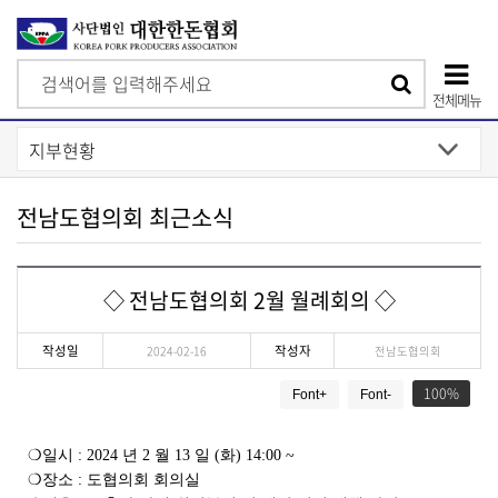
검
검
색
전체메뉴
색
상
단
모
전남도협의회 최근소식
바
일
◇ 전남도협의회 2월 월례회의 ◇
메
뉴
작성일
작성자
2024-02-16
전남도협의회
게
100
Font+
Font-
시
물
상
❍
일시
: 2024
년
2
월
13
일
(
화
) 14:00 ~
세
❍
장소
:
도협의회 회의실
보