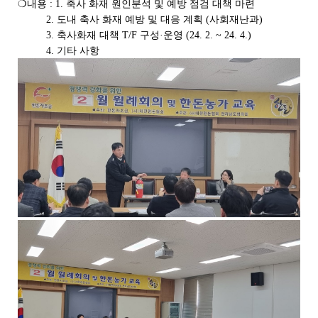
❍
내용
: 1.
축사 화재 원인분석 및 예방 점검 대책 마련
기
2.
도내 축사 화재 예방 및 대응 계획
(
사회재난과
)
로
3.
축사화재 대책
T/F
구성
·
운영
(24. 2. ~ 24. 4.)
제
목
4.
기타 사항
,
작
성
일
,
작
성
자
,
첨
부
파
일
,
내
용
을
제