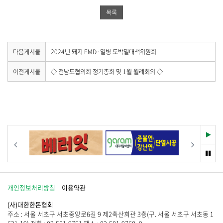
북
공
밴
목록
공
유
드
유
하
공
하
기
유
다
다음게시물
2024년 돼지 FMD·열병 도박멸대책위원회
음
기
하
게
이
이전게시물
◇ 전남도협의회 정기총회 및 1월 월례회의 ◇
시
전
기
물
게
이
시
없
물
습
이
니
없
다
습
재
이전
다음
.
니
생
다
멈
.
춤
개인정보처리방침
이용약관
(사)대한한돈협회
주소 : 서울 서초구 서초중앙로6길 9 제2축산회관 3층(구. 서울 서초구 서초동 1