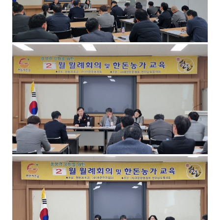
공
합
니
다
.