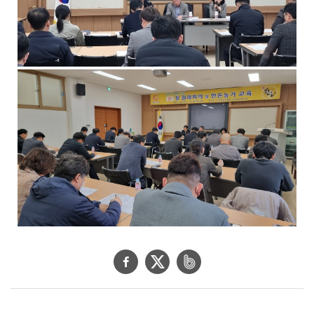
페
트
네
이
위
이
스
터
버