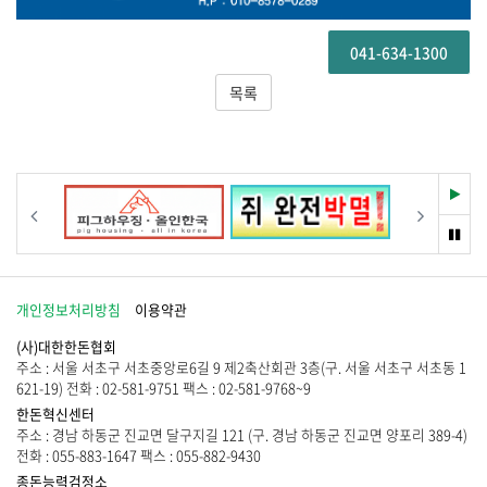
041-634-1300
목록
재
이전
다음
생
멈
춤
개인정보처리방침
이용약관
(사)대한한돈협회
주소 : 서울 서초구 서초중앙로6길 9 제2축산회관 3층(구. 서울 서초구 서초동 1
621-19) 전화 : 02-581-9751 팩스 : 02-581-9768~9
한돈혁신센터
주소 : 경남 하동군 진교면 달구지길 121 (구. 경남 하동군 진교면 양포리 389-4)
전화 : 055-883-1647 팩스 : 055-882-9430
종돈능력검정소