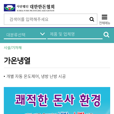
검
검
색
전체메뉴
색
상
한
제
돈
품
단
기
및
업
업
모
정
체
시설/기자재
보
명
바
메
검
뉴
색
가온냉열
일
메
개별 자동 온도제어, 냉방 난방 시공
뉴