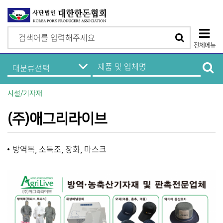
검
검
색
전체메뉴
색
상
한
제
돈
품
단
기
및
업
업
모
정
체
시설/기자재
보
명
바
메
검
뉴
색
(주)애그리라이브
일
메
방역복, 소독조, 장화, 마스크
뉴