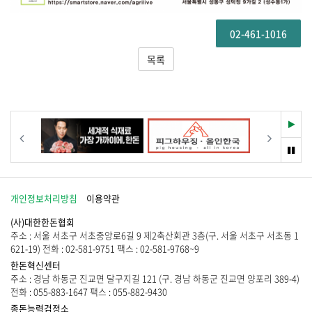
02-461-1016
목록
재
이전
다음
생
멈
춤
개인정보처리방침
이용약관
(사)대한한돈협회
주소 : 서울 서초구 서초중앙로6길 9 제2축산회관 3층(구. 서울 서초구 서초동 1
621-19) 전화 : 02-581-9751 팩스 : 02-581-9768~9
한돈혁신센터
주소 : 경남 하동군 진교면 달구지길 121 (구. 경남 하동군 진교면 양포리 389-4)
전화 : 055-883-1647 팩스 : 055-882-9430
종돈능력검정소