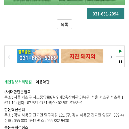
031-631-2094
목록
재
이전
다음
생
멈
춤
개인정보처리방침
이용약관
(사)대한한돈협회
주소 : 서울 서초구 서초중앙로6길 9 제2축산회관 3층(구. 서울 서초구 서초동 1
621-19) 전화 : 02-581-9751 팩스 : 02-581-9768~9
한돈혁신센터
주소 : 경남 하동군 진교면 달구지길 121 (구. 경남 하동군 진교면 양포리 389-4)
전화 : 055-883-1647 팩스 : 055-882-9430
종돈능력검정소