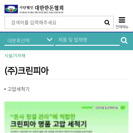
검
검
색
전체메뉴
색
상
한
제
돈
품
단
기
및
업
업
모
정
체
시설/기자재
보
명
바
메
검
뉴
색
(주)크린피아
일
메
고압세척기
뉴