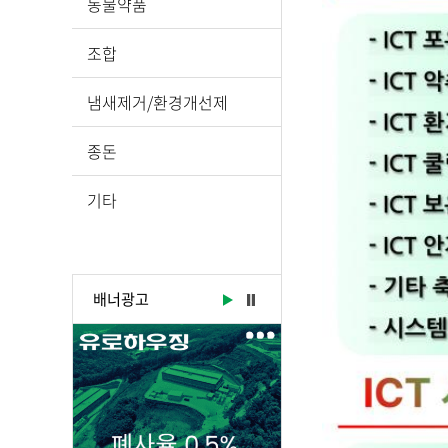
동물약품
조합
냄새제거/환경개선제
종돈
기타
배너광고