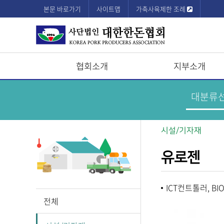
본문 바로가기
사이트맵
가축사육제한 조례
협회소개
지부소개
상
한
돈
단
기
업
모
정
보
바
시설/기자재
메
뉴
일
유로젠
메
뉴
ICT컨트톨러, BI
전체