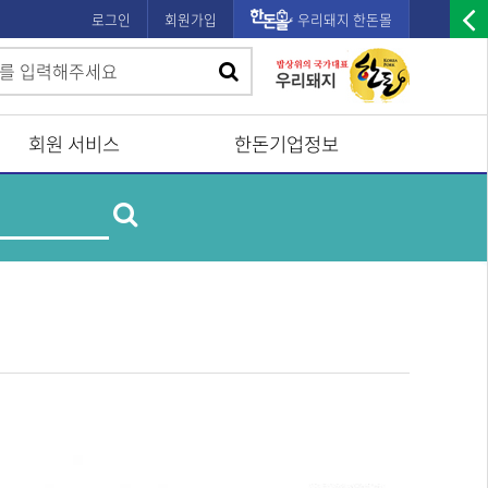
로그인
회원가입
우리돼지 한돈몰
우
검
검
측
색
광
색
고
회원 서비스
한돈기업정보
배
제
너
검
품
및
열
업
색
체
기
명
검
색