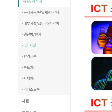
시설/기자재
돈사시공/단열재/바닥재
내부시설/급이기/칸막이
냉난방/환기
ICT 시설
방역제품
분뇨처리
사체처리
기타소모품
사료