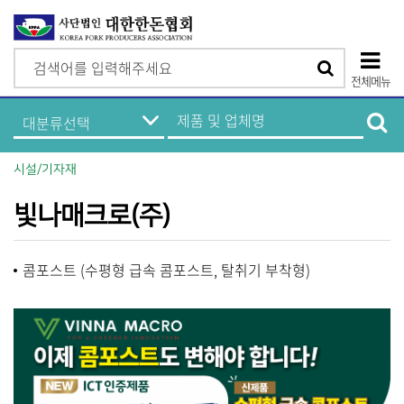
검
검
색
전체메뉴
색
상
한
제
돈
품
단
기
및
업
업
모
정
체
시설/기자재
보
명
바
메
검
뉴
색
빛나매크로(주)
일
메
콤포스트 (수평형 급속 콤포스트, 탈취기 부착형)
뉴