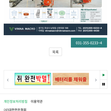
031-355-0233~4
목록
재
이전
다음
생
멈
춤
개인정보처리방침
이용약관
(사)대한한돈협회