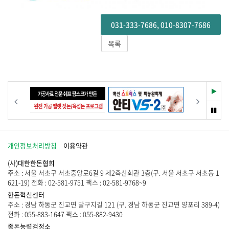
031-333-7686, 010-8307-7686
목록
재
이전
다음
생
멈
춤
개인정보처리방침
이용약관
(사)대한한돈협회
주소 : 서울 서초구 서초중앙로6길 9 제2축산회관 3층(구. 서울 서초구 서초동 1
621-19) 전화 : 02-581-9751 팩스 : 02-581-9768~9
한돈혁신센터
주소 : 경남 하동군 진교면 달구지길 121 (구. 경남 하동군 진교면 양포리 389-4)
전화 : 055-883-1647 팩스 : 055-882-9430
종돈능력검정소