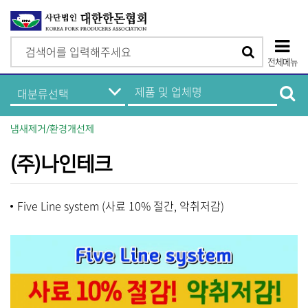
검
검
색
전체메뉴
색
상
한
제
돈
품
단
기
및
업
업
모
정
체
냄새제거/환경개선제
보
명
바
메
검
뉴
색
(주)나인테크
일
메
Five Line system (사료 10% 절간, 악취저감)
뉴