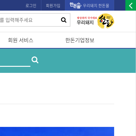
로그인
회원가입
우리돼지 한돈몰
우
검
검
측
색
광
색
고
회원 서비스
한돈기업정보
배
제
너
검
품
및
열
업
색
체
기
명
검
색