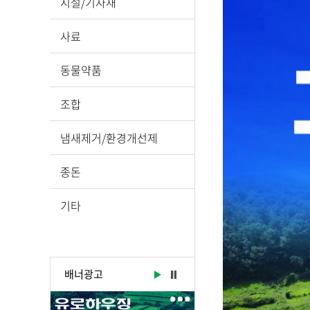
시설/기자재
사료
동물약품
조합
냄새제거/환경개선제
종돈
기타
배너광고