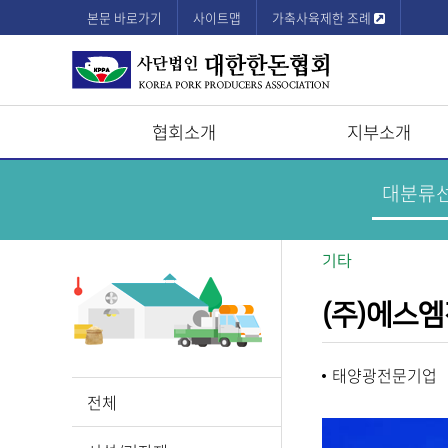
본문 바로가기
사이트맵
가축사육제한 조례
협회소개
지부소개
상
한
돈
단
기
업
모
정
보
바
기타
메
뉴
일
(주)에스
메
뉴
태양광전문기업
전체