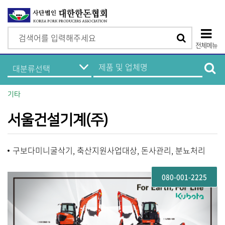
검
검
색
전체메뉴
색
상
한
제
돈
품
단
기
및
업
업
모
정
체
기타
보
명
바
메
검
뉴
색
서울건설기계(주)
일
메
구보다미니굴삭기, 축산지원사업대상, 돈사관리, 분뇨처리
뉴
080-001-2225