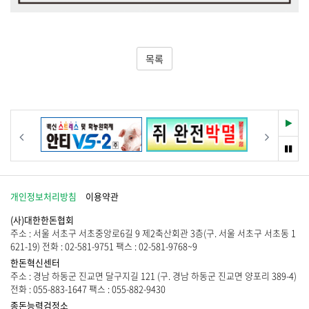
목록
재
이전
다음
생
멈
춤
개인정보처리방침
이용약관
(사)대한한돈협회
주소 : 서울 서초구 서초중앙로6길 9 제2축산회관 3층(구. 서울 서초구 서초동 1
621-19) 전화 : 02-581-9751 팩스 : 02-581-9768~9
한돈혁신센터
주소 : 경남 하동군 진교면 달구지길 121 (구. 경남 하동군 진교면 양포리 389-4)
전화 : 055-883-1647 팩스 : 055-882-9430
종돈능력검정소