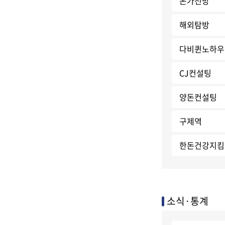
돈가전망
해외탐방
다비퀸노하우
CJ컨설팅
양돈컨설팅
구제역
한돈건강지킴
소식·통계