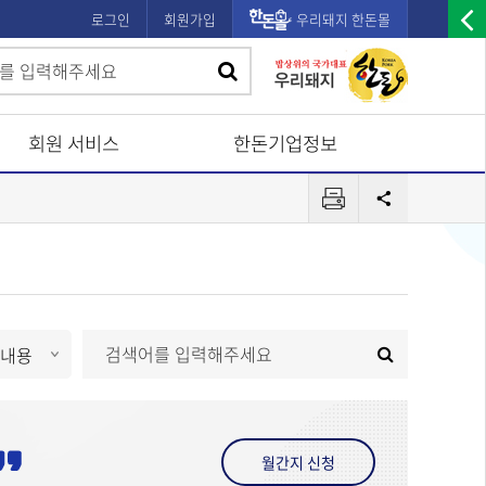
로그인
회원가입
우리돼지 한돈몰
우
검
검
측
색
광
색
고
회원 서비스
한돈기업정보
배
프
너
공
린
유
열
터
기
검
검
색
색
월간지 신청