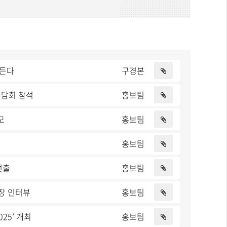
만든다
구경본
간담회 참석
홍보팀
모
홍보팀
홍보팀
선출
홍보팀
회장 인터뷰
홍보팀
25’ 개최
홍보팀