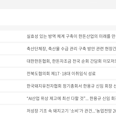
실효성 있는 방역 체계 구축이 한돈산업의 미래를 
축산단체장, 축산물 수급 관리 구축 방안 관련 현장
대한한돈협회, 한돈자조금 전국 순회 간담회 이모저
전북도협의회 제17·18대 이취임식 성료
한국돼지유전자협회 정기총회서 한용규 신임 회장 
“AI산업 위상 제고에 최선 다할 것”... 한용규 신임 
저성장 기조 속 돼지고기 ‘소비’가 관건...‘농업전망 20