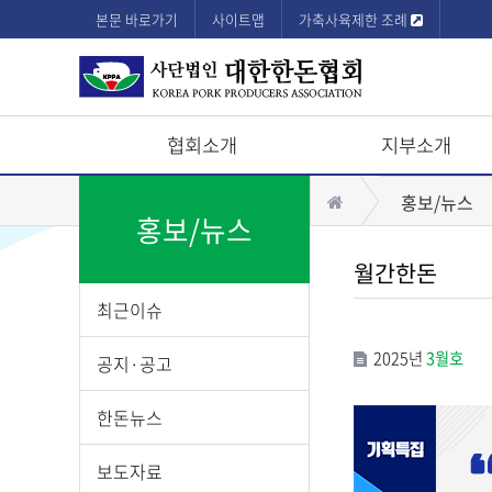
본문 바로가기
사이트맵
가축사육제한 조례
협회소개
지부소개
상
홈
홍보/뉴스
단
홍보/뉴스
모
월간한돈
바
최근이슈
일
메
2025년
3월호
공지·공고
뉴
한돈뉴스
보도자료