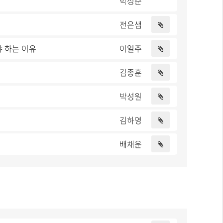
박성준
전은샘
 하는 이유
이일주
김종훈
박성원
김하영
배채운