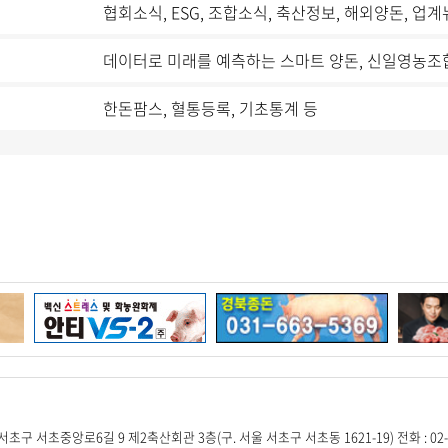
협회소식, ESG, 조합소식, 축산정보, 해외양돈, 업
데이터로 미래를 예측하는 스마트 양돈, 신일영농조
한돈팜스, 혈통등록, 기초통계 등
서초구 서초중앙로6길 9 제2축산회관 3층(구. 서울 서초구 서초동 1621-19) 전화 : 02-581-