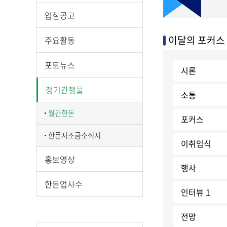
입찰공고
이달의 포커스
주요활동
포토뉴스
시론
정기간행물
소통
월간한돈
포커스
한돈자조금소식지
이취임식
홍보영상
행사
한돈업사수
인터뷰 1
전망