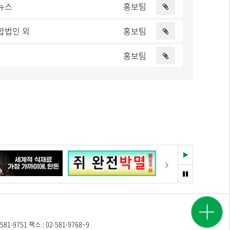
계뉴스
홍보팀
합법인 외
홍보팀
홍보팀
재
다음
생
멈
춤
광고
시세
문의
정보
9751 팩스 : 02-581-9768~9